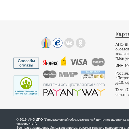
Карт
АНО ДП
образо
квалиф
"Мой ун
Способы
оплаты
ИНН 10
Россия,
г.Петро
д.10, о
Тел: +7
e-mail: 
© 2019, АНО ДПО "Инновационный образовательный центр повышения квал
университет".
Все права защищены. Использование материалов только с разрешения вла