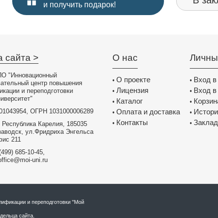
В зак
и получить подарок!
а сайта >
О нас
Личны
О "Инновационный
О проекте
Вход в
•
•
вательный центр повышения
Лицензия
Вход в
икации и переподготовки
•
•
иверситет"
Каталог
Корзин
•
•
01043954, ОГРН 1031000006289
Оплата и доставка
Истори
•
•
Контакты
Заклад
•
•
 Республика Карелия, 185035
заводск, ул.Фридриха Энгельса
фис 211
(499) 685-10-45,
office@moi-uni.ru
ификации и переподготовки "Мой
дельца сайта.