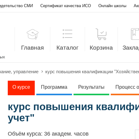
идетельство СМИ
Сертификат качества ИСО
Онлайн школы
Ак
Главная
Каталог
Корзина
Закла
лых
вание, управление
курс повышения квалификации "Хозяйстве
О курсе
Программа
Результаты
Процесс 
курс повышения квалифи
учет"
Объём курса:
36 академ. часов