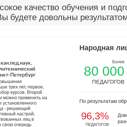
окое качество обучения и подго
Вы будете довольны результатом
Народная ли
Более
кан.пед.наук,
80 000
олитехнический
анкт-Петербург
ПЕДАГОГОВ
 повышения
ьше трех лет, первое,
ыбор курсов. Второй
ки можно применить на
По результатам обр
е установленного
ца - решающий
96,3%
итивный настрой,
Дов
твованных лиц в
раз
в свою очередь
ПЕДАГОГОВ