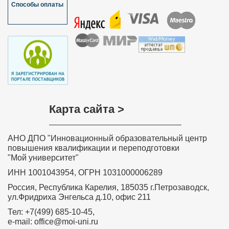
Мазулёва Ольга Ивановна, учитель
Способы оплаты
математики МОУ “Петропавловская
основная общеобразовательная школа”
Краснозерского района Новосибирской
области
Хочу выразить слова благодарности всем, кто
участвовал в разработке дистанционного курса
обучения «Обучение детей с задержкой психического
развития в соответствии с требованиями ФГОС»,
особенно преподавателю курса Ольге Николаевне
Соколовой. Занятия были насыщенные и
интересные. Знания, полученные на курсе, навыки и
умения значимы, актуальны, практически применимы,
Карта сайта >
необходимы в повседневной преподавательской
деятельности. Вся информация, полученная на
Вашем курсе, будет очень полезна в моей
дальнейшей деятельности. Я с уверенностью могу
АНО ДПО "Инновационный образовательный центр
сказать, что все знания и теоретические навыки,
представленные в этом курсе, будут применяться
повышения квалификации и переподготовки
мной на практике в полном объеме. Я буду рада
"Мой университет"
принять участие в новых курсах, которые вы будете
проводить.
ИНН 1001043954, ОГРН 1031000006289
Забелина Ирина Рашитовна,
Россия, Республика Карелия, 185035 г.Петрозаводск,
преподаватель профессиональной
ул.Фридриха Энгельса д.10, офис 211
подготовки – профессионального
обучения рабочих и служащих по
Тел: +7(499) 685-10-45,
программе «Продавец
e-mail: office@moi-uni.ru
продовольственных товаров» МКОУ ДО