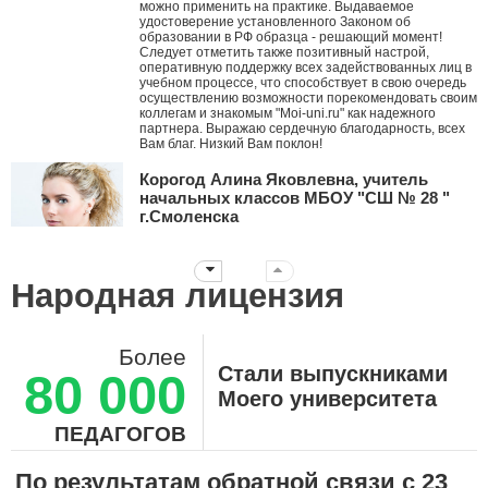
можно применить на практике. Выдаваемое
удостоверение установленного Законом об
образовании в РФ образца - решающий момент!
Следует отметить также позитивный настрой,
оперативную поддержку всех задействованных лиц в
учебном процессе, что способствует в свою очередь
осуществлению возможности порекомендовать своим
коллегам и знакомым "Moi-uni.ru" как надежного
партнера. Выражаю сердечную благодарность, всех
Вам благ. Низкий Вам поклон!
Корогод Алина Яковлевна, учитель
начальных классов МБОУ "СШ № 28 "
г.Смоленска
Дорогой Мой университет! Я с тобой с ноября 2010
года. Это ты мне первым рассказал про АМО и я их
стала внедрять в работу, вводя в ступор коллег. За
Народная лицензия
эти годы нашей дружбы ты давал мне креативные
идеи, заставлял думать, двигаться дальше
нестандартными путями! Дальнейшего тебе
развития! Пусть все больше небезразличных
Более
учителей объединяет крыша твоего университета!!!
Стали выпускниками
80 000
Суханова Светлана Вячеславовна,
Моего университета
воспитатель ДО-2, ГБОУ Школа №657 г.
Москва
ПЕДАГОГОВ
Огромное, вам, спасибо! Вы помогаете нам,
педагогам шагать в ногу со временем! Здесь каждый
По результатам обратной связи с 23