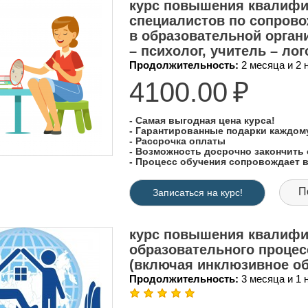
курс повышения квалифи
специалистов по сопров
в образовательной органи
– психолог, учитель – лог
Продолжительность:
2 месяца и 2
4100.00
₽
- Самая выгодная цена курса!
- Гарантированные подарки каждо
- Рассрочка оплаты
- Возможность досрочно закончить 
- Процесс обучения сопровождает
П
Записаться на курс!
курс повышения квалифи
образовательного проце
(включая инклюзивное об
Продолжительность:
3 месяца и 1