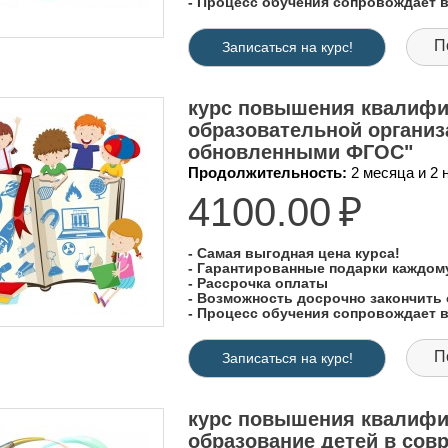
- Процесс обучения сопровождает
П
Записаться на курс!
курс повышения квалифи
образовательной организ
обновленными ФГОС"
Продолжительность:
2 месяца и 2
4100.00
₽
- Самая выгодная цена курса!
- Гарантированные подарки каждо
- Рассрочка оплаты
- Возможность досрочно закончить 
- Процесс обучения сопровождает
П
Записаться на курс!
курс повышения квалифи
образование детей в сов