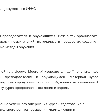
ив документы в ИФНС.
 преподавателя и обучающихся. Важно так организовать
торами новых знаний, включались в процесс их создания.
вные методы обучения
й платформе Моего Университета http://moi-uni.ru/, где
жки преподавателям и обучающимся. Материал курса
программы представляет целостный, логически законченный
ку курса предоставляется логин и пароль.
ение успешного завершения курса - Удостовение о
тельного центра повышения квалификации и