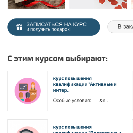
ЗАПИСАТЬСЯ НА КУРС
В зак
и получить подарок!
С этим курсом выбирают:
курс повышения
квалификации "Активные и
интер..
Особые условия: &n..
курс повышения
квалификации "Педагогика и