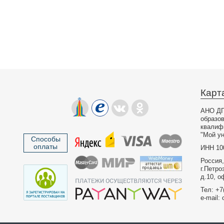
Карт
АНО ДП
образо
квалиф
"Мой ун
Способы
оплаты
ИНН 10
Россия,
г.Петро
д.10, о
Тел: +7
e-mail: 