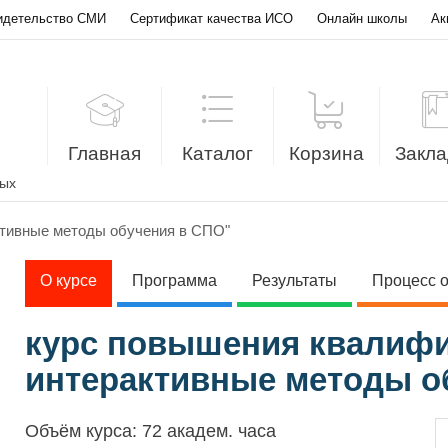
идетельство СМИ
Сертификат качества ИСО
Онлайн школы
Ак
Главная
Каталог
Корзина
Закла
лых
ктивные методы обучения в СПО"
О курсе
Программа
Результаты
Процесс 
курс повышения квалифи
интерактивные методы о
Объём курса:
72 академ. часа