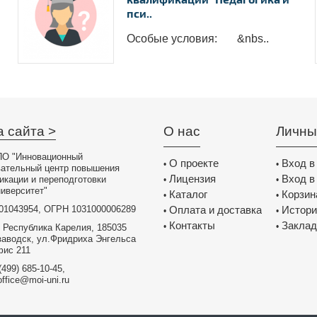
пси..
Особые условия: &nbs..
а сайта >
О нас
Личны
О "Инновационный
О проекте
Вход в
•
•
вательный центр повышения
Лицензия
Вход в
икации и переподготовки
•
•
иверситет"
Каталог
Корзин
•
•
01043954, ОГРН 1031000006289
Оплата и доставка
Истори
•
•
Контакты
Заклад
•
•
 Республика Карелия, 185035
заводск, ул.Фридриха Энгельса
фис 211
(499) 685-10-45,
office@moi-uni.ru