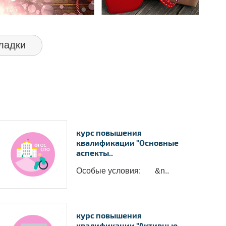
ладки
курс повышения
квалификации "Основные
аспекты..
Особые условия: &n..
курс повышения
квалификации "Активные