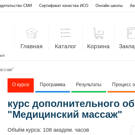
идетельство СМИ
Сертификат качества ИСО
Онлайн школы
Ак
Главная
Каталог
Корзина
Закла
лых
ассаж"
О курсе
Программа
Результаты
Процесс 
курс дополнительного о
"Медицинский массаж"
Объём курса:
108 академ. часов