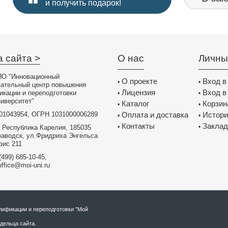
и получить подарок!
а сайта >
О нас
Личны
О "Инновационный
О проекте
Вход в
•
•
вательный центр повышения
Лицензия
Вход в
икации и переподготовки
•
•
иверситет"
Каталог
Корзин
•
•
01043954, ОГРН 1031000006289
Оплата и доставка
Истори
•
•
Контакты
Заклад
•
•
 Республика Карелия, 185035
заводск, ул.Фридриха Энгельса
фис 211
(499) 685-10-45,
office@moi-uni.ru
ификации и переподготовки "Мой
дельца сайта.