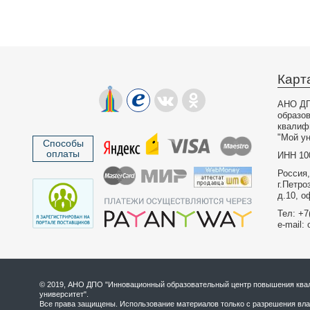
Карт
АНО ДП
образо
квалиф
"Мой ун
Способы
оплаты
ИНН 10
Россия,
г.Петро
д.10, о
Тел: +7
e-mail: 
© 2019, АНО ДПО "Инновационный образовательный центр повышения квал
университет".
Все права защищены. Использование материалов только с разрешения вла