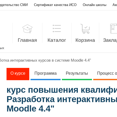
идетельство СМИ
Сертификат качества ИСО
Онлайн школы
Ак
Главная
Каталог
Корзина
Закла
лых
тка интерактивных курсов в системе Moodle 4.4"
О курсе
Программа
Результаты
Процесс 
курс повышения квалифи
Разработка интерактивны
Moodle 4.4"