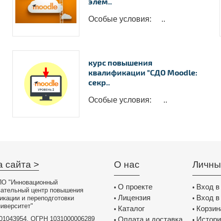
элем..
Особые условия: ..
курс повышения
квалификации "СДО Moodle:
секр..
Особые условия: ..
а сайта >
О нас
Личны
О "Инновационный
О проекте
Вход в
•
•
вательный центр повышения
Лицензия
Вход в
икации и переподготовки
•
•
иверситет"
Каталог
Корзин
•
•
01043954, ОГРН 1031000006289
Оплата и доставка
Истори
•
•