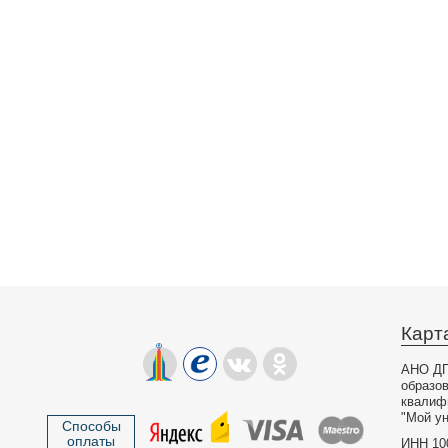
Карт
АНО ДП
образо
квалиф
"Мой ун
Способы
оплаты
ИНН 10