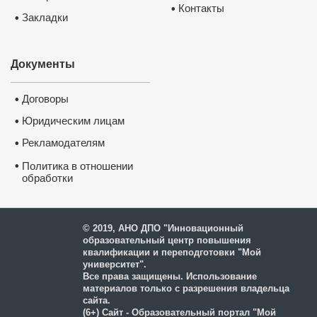
Контакты
•
Закладки
•
Документы
Договоры
•
Юридическим лицам
•
Рекламодателям
•
•
Политика в отношении
обработки
и защиты персональных
данных
© 2019, АНО ДПО "Инновационный
образовательный центр повышения
квалификации и переподготовки "Мой
университет".
Каким
Все права защищены. Использование
материалов только с разрешения владельца
сайта.
✅
Обу
(6+) Сайт - Образовательный портал "Мой