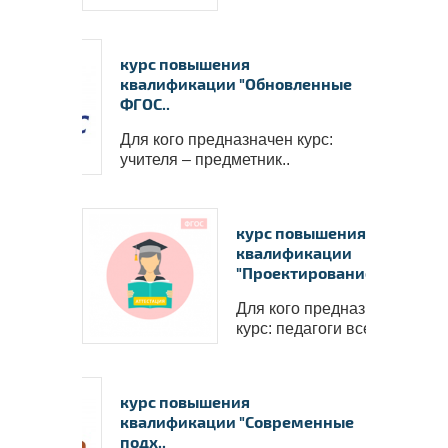
курс повышения
квалификации "Обновленные
ФГОС..
Для кого предназначен курс:
учителя – предметник..
курс повышения
квалификации
"Проектирование с..
Для кого предназначен
курс: педагоги всех в..
курс повышения
Удостоверение о повышении 
квалификации ФГБОУ ВО 
квалификации "Современные
“Петрозаводский государствен
университет”
подх..
✅
Сведения вносятся в государств