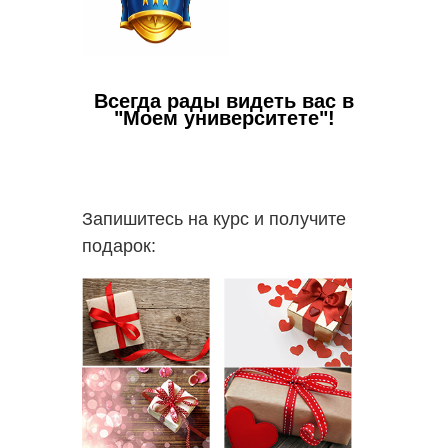
Всегда рады видеть вас в
"Моем университете"!
Ваши в
✅
Пол
работо
Запишитесь на курс и получите
✅
Вы с
подарок:
пакете 
✅
В 
пополни
надпроф