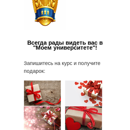
Всегда рады видеть вас в
"Моем университете"!
Запишитесь на курс и получите
подарок:
Ваши в
✅
Пол
работо
✅
Вы с
пакете 
✅
В 
пополни