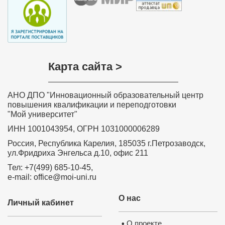
Удостоверение о повышении 
квалификации ФГБОУ ВО 
“Петрозаводский государствен
университет”
✅
Сведения вносятся в государств
реестр ФИС ФРДО
Карта сайта >
✅
Данные о документе появляются
Госуслугах
✅
Легитимность выдаваемого доку
подтверждает лицензия, выданная
Министерством образования РФ.
П
лицензию
АНО ДПО "Инновационный образовательный центр
повышения квалификации и переподготовки
"Мой университет"
ИНН 1001043954, ОГРН 1031000006289
Россия, Республика Карелия, 185035 г.Петрозаводск,
ул.Фридриха Энгельса д.10, офис 211
Тел: +7(499) 685-10-45,
e-mail: office@moi-uni.ru
О нас
Личный кабинет
Нажмите на изображение, чтобы 
О проекте
•