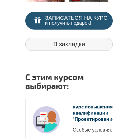
надпроф
ЗАПИСАТЬСЯ НА КУРС
и получить подарок!
В закладки
С этим курсом
выбирают:
курс повышения
квалификации
"Проектирование и..
Особые условия: &nbs..