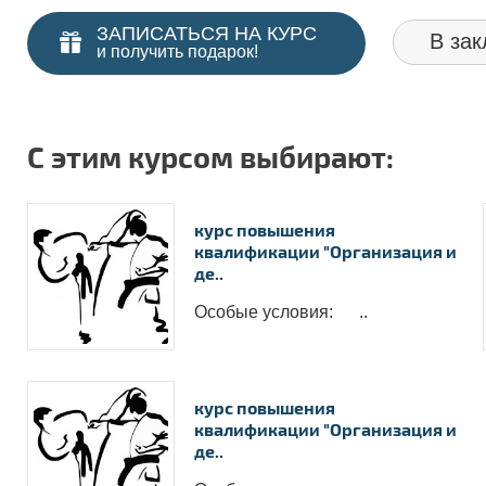
ЗАПИСАТЬСЯ НА КУРС
В зак
и получить подарок!
С этим курсом выбирают:
курс повышения
квалификации "Организация и
де..
Особые условия: ..
курс повышения
квалификации "Организация и
де..