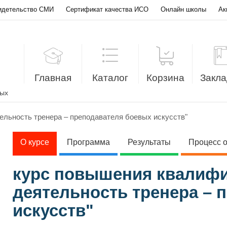
идетельство СМИ
Сертификат качества ИСО
Онлайн школы
Ак
Главная
Каталог
Корзина
Закла
лых
ельность тренера – преподавателя боевых искусств"
О курсе
Программа
Результаты
Процесс 
курс повышения квалифи
деятельность тренера – 
искусств"