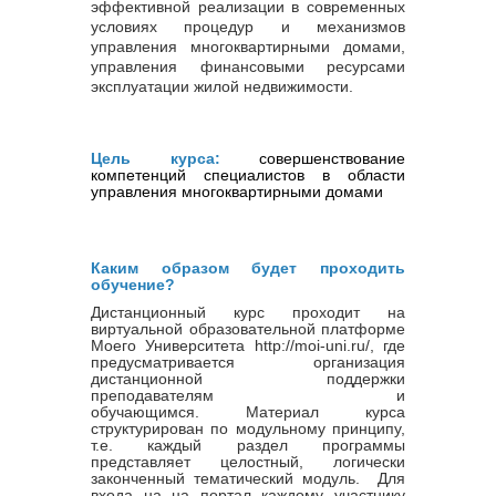
эффективной реализации в современных
условиях процедур и механизмов
управления многоквартирными домами,
управления финансовыми ресурсами
эксплуатации жилой недвижимости.
Цель курса:
совершенствование
компетенций специалистов в области
управления многоквартирными домами
Каким образом будет проходить
обучение?
Дистанционный курс проходит на
виртуальной образовательной платформе
Моего Университета http://moi-uni.ru/, где
предусматривается организация
дистанционной поддержки
преподавателям и
обучающимся. Материал курса
структурирован по модульному принципу,
т.е. каждый раздел программы
представляет целостный, логически
законченный тематический модуль. Для
входа на на портал каждому участнику