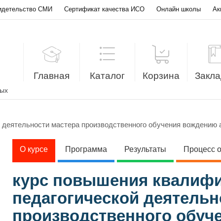
идетельство СМИ
Сертификат качества ИСО
Онлайн школы
Ак
Главная
Каталог
Корзина
Закла
лых
 деятельности мастера производственного обучения вождению 
О курсе
Программа
Результаты
Процесс 
курс повышения квалиф
педагогической деятельн
производственного обуч