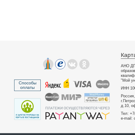
Карт
АНО ДП
образо
квалиф
"Мой ун
Способы
оплаты
ИНН 10
Россия,
г.Петро
д.10, о
Тел: +7
e-mail: 