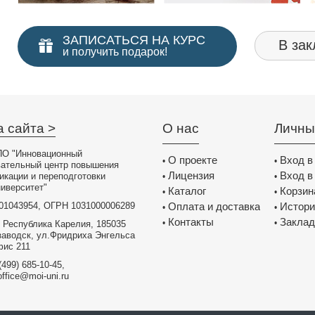
ЗАПИСАТЬСЯ НА КУРС
В зак
и получить подарок!
а сайта >
О нас
Личны
О "Инновационный
О проекте
Вход в
•
•
вательный центр повышения
Лицензия
Вход в
икации и переподготовки
•
•
иверситет"
Каталог
Корзин
•
•
01043954, ОГРН 1031000006289
Оплата и доставка
Истори
•
•
Контакты
Заклад
•
•
 Республика Карелия, 185035
заводск, ул.Фридриха Энгельса
фис 211
(499) 685-10-45,
office@moi-uni.ru