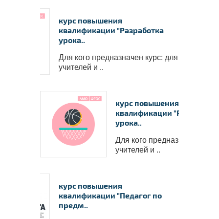
курс повышения
квалификации "Разработка
урока..
Для кого предназначен курс: для
учителей и ..
курс повышения
квалификации "Разработк
урока..
Удостоверение о повышении 
Для кого предназначен курс
квалификации ФГБОУ ВО 
“Петрозаводский государствен
учителей и ..
университет”
✅
Сведения вносятся в государств
реестр ФИС ФРДО
✅
Данные о документе появляются
Госуслугах
✅
Легитимность выдаваемого доку
подтверждает лицензия, выданная
курс повышения
Министерством образования РФ.
П
лицензию
квалификации "Педагог по
предм..