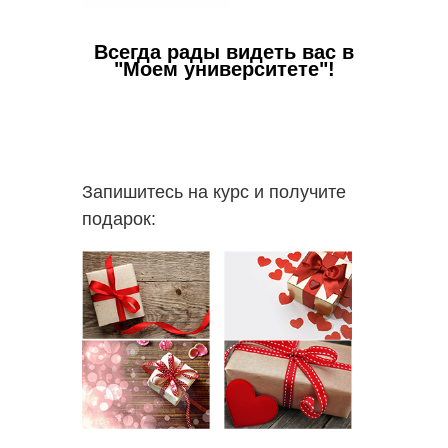
Ваши в
Всегда рады видеть вас в
✅
Пол
"Моем университете"!
работо
✅
Вы с
пакете 
✅
В 
пополни
Запишитесь на курс и получите
надпроф
подарок: