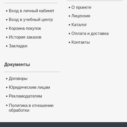
О проекте
•
Вход в личный кабинет
•
Лицензия
•
Вход в учебный центр
•
Каталог
•
Корзина покупок
•
Оплата и доставка
•
История заказов
•
Контакты
•
Закладки
•
Документы
Каким
Договоры
•
✅
Обу
Юридическим лицам
•
очень 
Рекламодателям
•
✅
Посл
•
Политика в отношении
обучен
обработки
для Ва
и защиты персональных
данных
✅
Посл