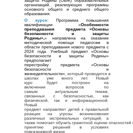
защиты Родины (ОБЖ)
образовательных
организаций, реализующих программы
основного общего и среднего общего
образования.
О курсе:
Программа
повышения
квалификации
«
Особенности
преподавания предмета «Основы
безопасности и защиты
Родины»,
»
направлена на оказание
методической помощи
педагогам
в
области преподавания
нового предмета с
2024 года.
Учебный предмет «Основы
безопасности и защиты Родины»
предполагает
перестройку предмета «Основы
безопасности и
жизнедеятельности»
, который проводится в
школах уже много лет. Новый
курс будет построен на
включении вопросов по
самым актуальным темам,
связанных с безопаснос
тью, как
физической, так и информационной.
Новый
предмет направляет детей к правильной
реакции на угрозы возникновения
различных экстремальных ситуаций, а
также помогает обучить грамотной оценке опасностей 
принятию решений в условиях
повседневной жизни.