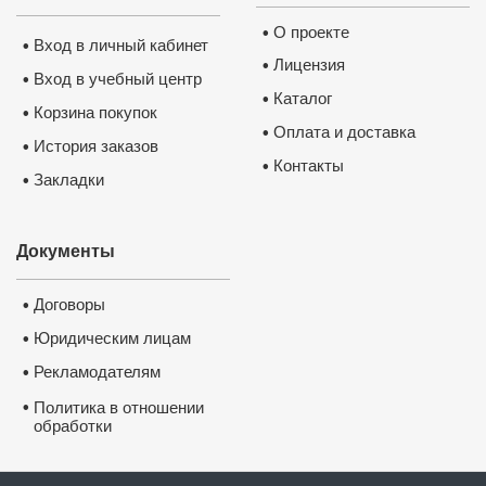
О проекте
•
Вход в личный кабинет
•
Лицензия
•
Вход в учебный центр
•
Каталог
•
Корзина покупок
•
Оплата и доставка
•
История заказов
•
Удостоверение о повышении 
квалификации ФГБОУ ВО 
Контакты
•
“Петрозаводский государствен
Закладки
•
университет”
✅
Сведения вносятся в государств
реестр ФИС ФРДО
✅
Данные о документе появляются
Госуслугах
✅
Легитимность выдаваемого доку
подтверждает лицензия, выданная
Документы
Министерством образования РФ.
П
лицензию
Договоры
•
Юридическим лицам
•
Рекламодателям
•
•
Политика в отношении
обработки
и защиты персональных
данных