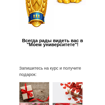
Всегда рады видеть вас в
"Моем университете"!
Запишитесь на курс и получите
подарок:
Ваши в
✅
Пол
работо
✅
Вы с
пакете 