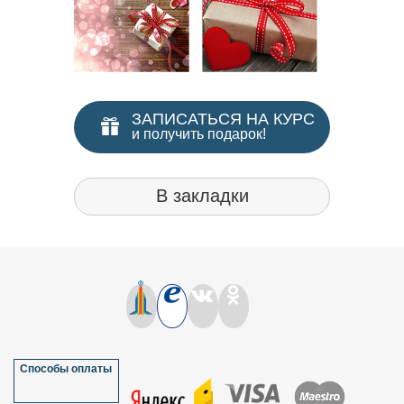
✅
В 
пополни
надпроф
ЗАПИСАТЬСЯ НА КУРС
и получить подарок!
В закладки
Способы оплаты