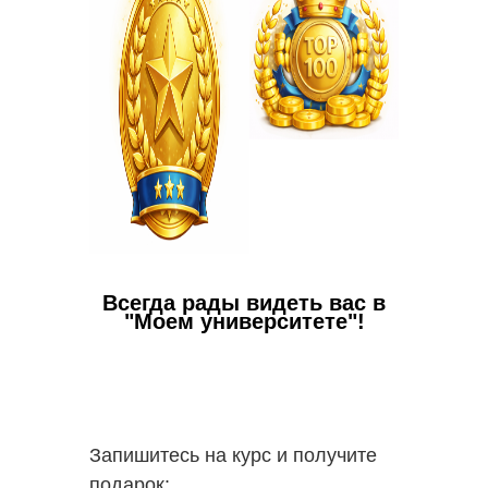
✅
Вы с
пакете 
✅
В 
пополни
надпроф
Всегда рады видеть вас в
"Моем университете"!
Запишитесь на курс и получите
подарок: