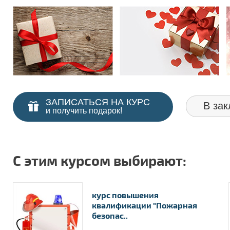
ЗАПИСАТЬСЯ НА КУРС
В зак
и получить подарок!
С этим курсом выбирают:
курс повышения
квалификации "Пожарная
безопас..