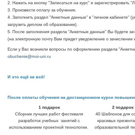
2. Нажать на кнопку "Записаться на курс" и зарегистрировать "
3. Произвести оплату за обучение.
4. Заполнить раздел "Анкетные данные" в "личном кабинете" (
загрузить диплом об образовании).
5. После заполнения раздела "Анкетные данные" Вы будете з
(на электронную почту Вам придет уведомление о зачислении н
Если у Вас возникли вопросы по оформлению раздела "Анкетн
obuchenie@moi-uni.ru
И это ещё не всё!
После оплаты обучения на дистанционном курсе повыше
1 подарок
2 подарок
Сборник лучших работ фестиваля
40 Шаблонов для с
разработок учебных занятий с
красивых презента
использованием проектной технологии.
образовательной те