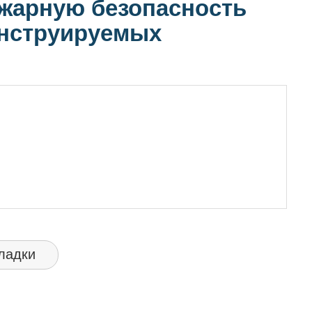
ожарную безопасность
онструируемых
ладки