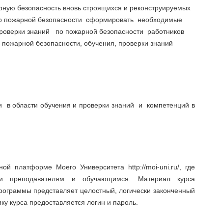
арную безопасность вновь строящихся и реконструируемых
по пожарной безопасности сформировать необходимые
 проверки знаний по пожарной безопасности работников
пожарной безопасности, обучения, проверки знаний
 в области обучения и проверки знаний и компетенций в
й платформе Моего Университета http://moi-uni.ru/, где
жки преподавателям и обучающимся. Материал курса
программы представляет целостный, логически законченный
ку курса предоставляется логин и пароль.