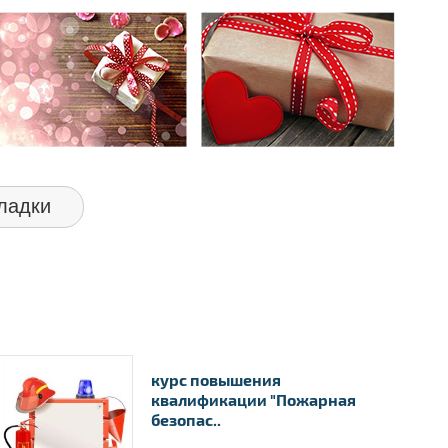
ладки
курс повышения
квалификации "Пожарная
безопас..