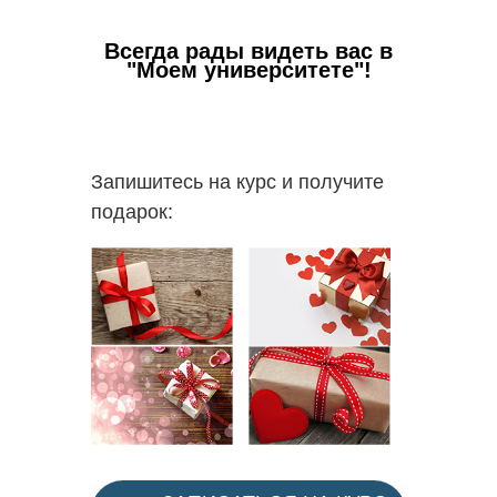
Ваши в
Всегда рады видеть вас в
✅
Пол
"Моем университете"!
работо
✅
Вы с
пакете 
✅
В 
Запишитесь на курс и получите
пополни
подарок:
надпроф