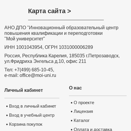
Карта сайта >
АНО ДПО "Инновационный образовательный центр
повышения квалификации и переподготовки
"Мой университет"
ИНН 1001043954, ОГРН 1031000006289
Россия, Республика Карелия, 185035 г.Петрозаводск,
ул.Фридриха Энгельса д.10, офис 211
Тел: +7(499) 685-10-45,
e-mail: office@moi-uni.ru
Удостоверение о повышении 
квалификации ФГБОУ ВО 
“Петрозаводский государствен
университет”
О нас
✅
Личный кабинет
Сведения вносятся в государств
реестр ФИС ФРДО
✅
Данные о документе появляются
Госуслугах
✅
О проекте
Легитимность выдаваемого доку
•
подтверждает лицензия, выданная
Вход в личный кабинет
•
Министерством образования РФ.
П
Лицензия
лицензию
•
Вход в учебный центр
•
Каталог
•
Корзина покупок
•
Оплата и доставка
•