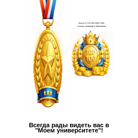
Ваши в
✅
Пол
работо
✅
Вы с
пакете 
✅
В 
пополни
Всегда рады видеть вас в
"Моем университете"!
надпроф