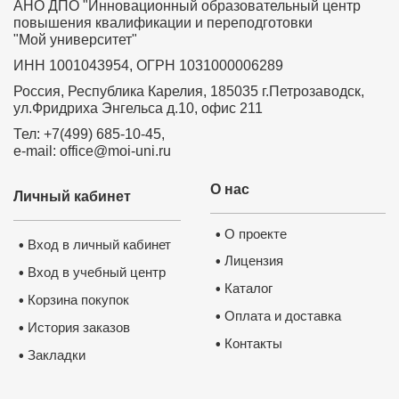
АНО ДПО "Инновационный образовательный центр
повышения квалификации и переподготовки
"Мой университет"
Удостоверение о повышении 
квалификации ФГБОУ ВО 
“Петрозаводский государствен
ИНН 1001043954, ОГРН 1031000006289
университет”
✅
Сведения вносятся в государств
реестр ФИС ФРДО
Россия, Республика Карелия, 185035 г.Петрозаводск,
✅
Данные о документе появляются
Госуслугах
ул.Фридриха Энгельса д.10, офис 211
✅
Легитимность выдаваемого доку
подтверждает лицензия, выданная
Тел: +7(499) 685-10-45,
Министерством образования РФ.
П
лицензию
e-mail: office@moi-uni.ru
О нас
Личный кабинет
О проекте
•
Вход в личный кабинет
•
Лицензия
•
Вход в учебный центр
•
Каталог
•
Корзина покупок
•
Оплата и доставка
•
История заказов
•
Контакты
•
Закладки
•
Нажмите на изображение, чтобы 
документ