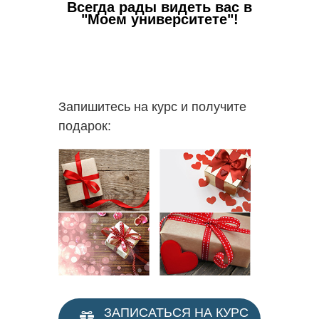
Всегда рады видеть вас в
✅
Вы с
"Моем университете"!
пакете 
✅
В 
пополни
надпроф
Запишитесь на курс и получите
подарок:
ЗАПИСАТЬСЯ НА КУРС