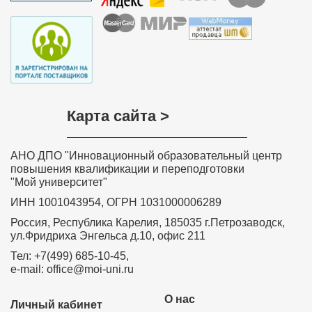
Ваши в
✅
Пол
работо
✅
Вы с
пакете 
✅
В 
Карта сайта >
пополни
надпроф
АНО ДПО "Инновационный образовательный центр
повышения квалификации и переподготовки
"Мой университет"
ИНН 1001043954, ОГРН 1031000006289
Россия, Республика Карелия, 185035 г.Петрозаводск,
ул.Фридриха Энгельса д.10, офис 211
Тел: +7(499) 685-10-45,
e-mail: office@moi-uni.ru
О нас
Личный кабинет