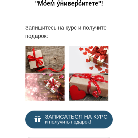
"Моем университете"!
✅
В 
пополни
надпроф
Запишитесь на курс и получите
подарок:
ЗАПИСАТЬСЯ НА КУРС
и получить подарок!