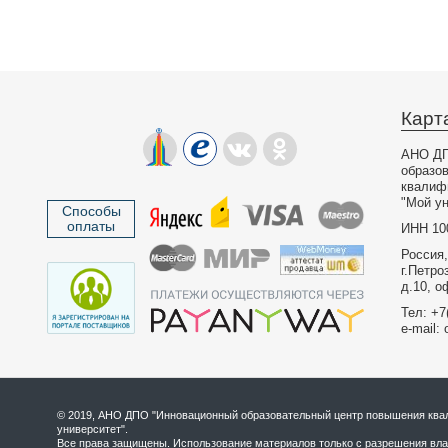
Карт
АНО ДП
образо
квалиф
"Мой ун
Способы
оплаты
ИНН 10
Россия,
г.Петро
д.10, о
Тел: +7
e-mail: 
© 2019, АНО ДПО "Инновационный образовательный центр повышения квал
университет".
Все права защищены. Использование материалов только с разрешения вла