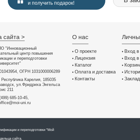
В зак
и получить подарок!
а сайта >
О нас
Личны
О "Инновационный
О проекте
Вход в
•
•
вательный центр повышения
Лицензия
Вход в
икации и переподготовки
•
•
иверситет"
Каталог
Корзин
•
•
01043954, ОГРН 1031000006289
Оплата и доставка
Истори
•
•
Контакты
Заклад
•
•
 Республика Карелия, 185035
заводск, ул.Фридриха Энгельса
фис 211
(499) 685-10-45,
office@moi-uni.ru
ификации и переподготовки "Мой
дельца сайта.