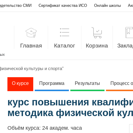
идетельство СМИ
Сертификат качества ИСО
Онлайн школы
Ак
Главная
Каталог
Корзина
Закла
лых
физической культуры и спорта"
О курсе
Программа
Результаты
Процесс 
курс повышения квалифи
методика физической кул
Объём курса:
24 академ. часа