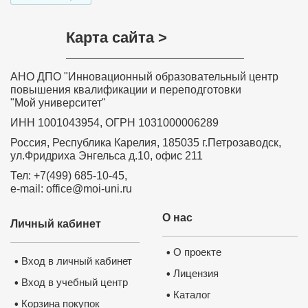
работо
✅
Вы с
Карта сайта >
пакете 
✅
В 
пополни
АНО ДПО "Инновационный образовательный центр
повышения квалификации и переподготовки
надпроф
"Мой университет"
ИНН 1001043954, ОГРН 1031000006289
Россия, Республика Карелия, 185035 г.Петрозаводск,
ул.Фридриха Энгельса д.10, офис 211
Тел: +7(499) 685-10-45,
e-mail: office@moi-uni.ru
О нас
Личный кабинет
О проекте
•
Вход в личный кабинет
•
Лицензия
•
Вход в учебный центр
•
Каталог
•
Корзина покупок
•