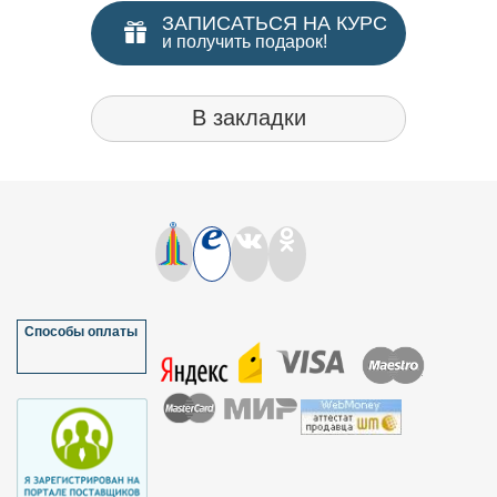
ЗАПИСАТЬСЯ НА КУРС
и получить подарок!
В закладки
Способы оплаты
Ваши в
✅
Пол