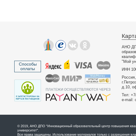
Карт
АНО ДП
образо
квалиф
"Мой ун
Способы
оплаты
ИНН 10
Россия,
г.Петро
д.10, о
Тел: +7
e-mail: 
© 2019, АНО ДПО "Инновационный образовательный центр повышения квал
университет".
Все права защищены. Использование материалов только с разрешения вла