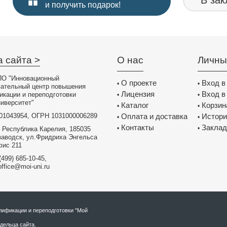
В зак
и получить подарок!
а сайта >
О нас
Личны
О "Инновационный
О проекте
Вход в
•
•
вательный центр повышения
Лицензия
Вход в
икации и переподготовки
•
•
иверситет"
Каталог
Корзин
•
•
01043954, ОГРН 1031000006289
Оплата и доставка
Истори
•
•
Контакты
Заклад
•
•
 Республика Карелия, 185035
заводск, ул.Фридриха Энгельса
фис 211
(499) 685-10-45,
office@moi-uni.ru
ификации и переподготовки "Мой
дельца сайта.