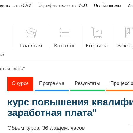
идетельство СМИ
Сертификат качества ИСО
Онлайн школы
Ак
Главная
Каталог
Корзина
Закла
лых
тная плата"
О курсе
Программа
Результаты
Процесс 
курс повышения квалифик
заработная плата"
Объём курса:
36 академ. часов