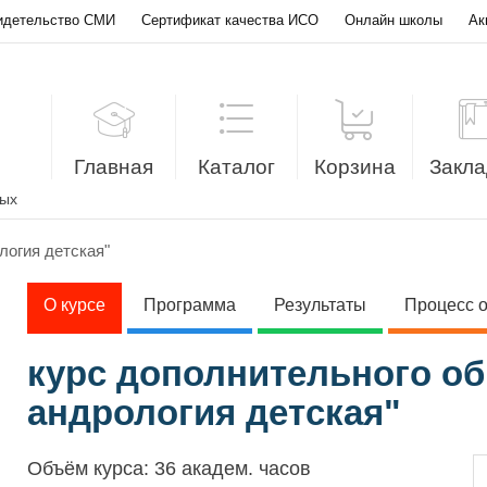
идетельство СМИ
Сертификат качества ИСО
Онлайн школы
Ак
Главная
Каталог
Корзина
Закла
лых
логия детская"
О курсе
Программа
Результаты
Процесс 
курс дополнительного об
андрология детская"
Объём курса:
36 академ. часов