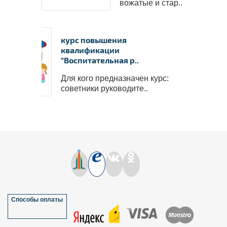
вожатые и стар..
пакете 
✅
В 
пополни
курс повышения
надпроф
квалификации
"Воспитательная р..
Для кого предназначен курс:
советники руководите..
Способы оплаты