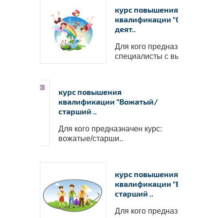
курс повышения
квалификации "Организац
деят..
Для кого предназначен курс
специалисты с высшим..
курс повышения
квалификации "Вожатый/
старший ..
Для кого предназначен курс:
вожатые/старши..
Ваши в
курс повышения
квалификации "Вожатый/
✅
Пол
старший ..
работо
✅
Вы с
Для кого предназначен курс