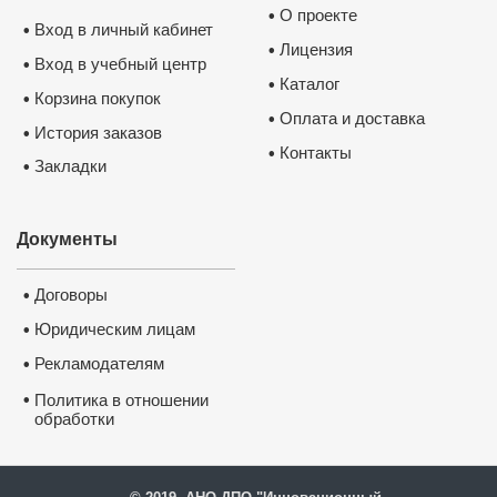
О проекте
•
Вход в личный кабинет
•
Лицензия
•
Вход в учебный центр
•
Каталог
•
Корзина покупок
•
Оплата и доставка
•
История заказов
•
Контакты
•
Закладки
•
Удостоверение о повышении 
квалификации ФГБОУ ВО 
“Петрозаводский государствен
университет”
✅
Сведения вносятся в государств
реестр ФИС ФРДО
✅
Документы
Данные о документе появляются
Госуслугах
✅
Легитимность выдаваемого доку
подтверждает лицензия, выданная
Министерством образования РФ.
П
Договоры
лицензию
•
Юридическим лицам
•
Рекламодателям
•
•
Политика в отношении
обработки
и защиты персональных
данных