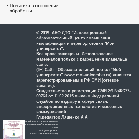
•
Политика в отношении
Удостоверение о повышении 
обработки
квалификации ФГБОУ ВО 
и защиты персональных
“Петрозаводский государствен
университет”
данных
✅
Сведения вносятся в государств
реестр ФИС ФРДО
✅
Данные о документе появляются
Госуслугах
© 2019, АНО ДПО "Инновационный
✅
Легитимность выдаваемого доку
образовательный центр повышения
подтверждает лицензия, выданная
Министерством образования РФ.
П
квалификации и переподготовки "Мой
лицензию
университет".
Все права защищены. Использование
материалов только с разрешения владельца
сайта.
(6+) Сайт - Образовательный портал "Мой
университет" (www.moi-universitet.ru) является
зарегистрированным в РФ СМИ (сетевое
издание).
Свидетельство о регистрации СМИ ЭЛ №ФС77-
60764 от 11.02.2015 выдано Федеральной
службой по надзору в сфере связи,
информационных технологий и массовых
коммуникаций.
Гл.редактор Ляшенко А.А.
Правообладатель товарного знака
Нажмите на изображение, чтобы 
Инновационный образовательный
документ
цeнтр
"Мой университет"
(свидетельство №671849)