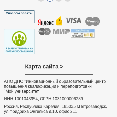
Спасибо!!!
Мазулёва Ольга Ивановна, учитель
Способы оплаты
математики МОУ “Петропавловская
основная общеобразовательная школа”
Краснозерского района Новосибирской
области
Хочу выразить слова благодарности всем, кто
участвовал в разработке дистанционного курса
обучения «Обучение детей с задержкой психического
развития в соответствии с требованиями ФГОС»,
особенно преподавателю курса Ольге Николаевне
Соколовой. Занятия были насыщенные и
интересные. Знания, полученные на курсе, навыки и
умения значимы, актуальны, практически применимы,
Карта сайта >
необходимы в повседневной преподавательской
деятельности. Вся информация, полученная на
Вашем курсе, будет очень полезна в моей
дальнейшей деятельности. Я с уверенностью могу
АНО ДПО "Инновационный образовательный центр
сказать, что все знания и теоретические навыки,
представленные в этом курсе, будут применяться
повышения квалификации и переподготовки
мной на практике в полном объеме. Я буду рада
"Мой университет"
принять участие в новых курсах, которые вы будете
проводить.
ИНН 1001043954, ОГРН 1031000006289
Забелина Ирина Рашитовна,
Россия, Республика Карелия, 185035 г.Петрозаводск,
преподаватель профессиональной
ул.Фридриха Энгельса д.10, офис 211
подготовки – профессионального