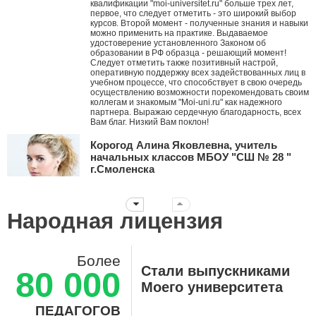
квалификации "moi-universitet.ru" больше трех лет,
первое, что следует отметить - это широкий выбор
курсов. Второй момент - полученные знания и навыки
можно применить на практике. Выдаваемое
удостоверение установленного Законом об
образовании в РФ образца - решающий момент!
Следует отметить также позитивный настрой,
оперативную поддержку всех задействованных лиц в
учебном процессе, что способствует в свою очередь
осуществлению возможности порекомендовать своим
коллегам и знакомым "Moi-uni.ru" как надежного
партнера. Выражаю сердечную благодарность, всех
Вам благ. Низкий Вам поклон!
Корогод Алина Яковлевна, учитель
начальных классов МБОУ "СШ № 28 "
г.Смоленска
Дорогой Мой университет! Я с тобой с ноября 2010
года. Это ты мне первым рассказал про АМО и я их
стала внедрять в работу, вводя в ступор коллег. За
Народная лицензия
эти годы нашей дружбы ты давал мне креативные
идеи, заставлял думать, двигаться дальше
нестандартными путями! Дальнейшего тебе
развития! Пусть все больше небезразличных
Более
учителей объединяет крыша твоего университета!!!
Стали выпускниками
80 000
Суханова Светлана Вячеславовна,
Моего университета
воспитатель ДО-2, ГБОУ Школа №657 г.
Москва
ПЕДАГОГОВ