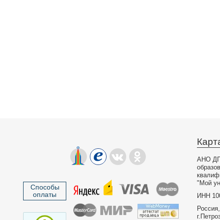
Карт
АНО ДП
образо
квалиф
"Мой ун
Способы
оплаты
ИНН 10
Россия,
г.Петро