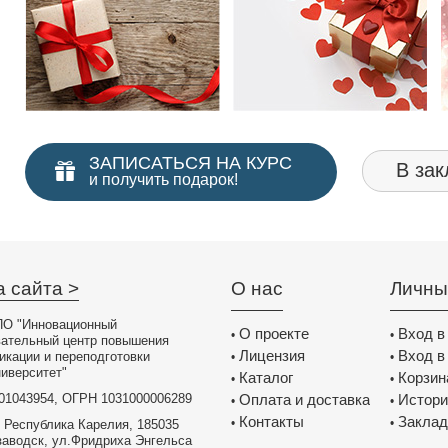
ЗАПИСАТЬСЯ НА КУРС
В зак
и получить подарок!
а сайта >
О нас
Личны
О "Инновационный
О проекте
Вход в
•
•
вательный центр повышения
Лицензия
Вход в
икации и переподготовки
•
•
иверситет"
Каталог
Корзин
•
•
01043954, ОГРН 1031000006289
Оплата и доставка
Истори
•
•
Контакты
Заклад
•
•
 Республика Карелия, 185035
заводск, ул.Фридриха Энгельса