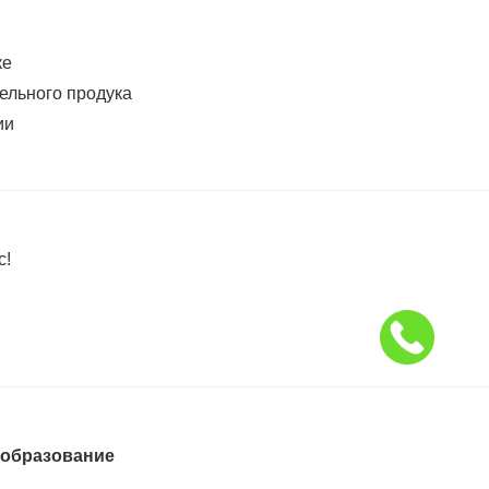
ке
ельного продука
ии
с!
 образование