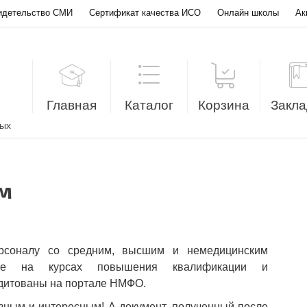
идетельство СМИ
Сертификат качества ИСО
Онлайн школы
Ак
Главная
Каталог
Корзина
Закла
лых
м
ерсоналу со средним, высшим и немедицинским
ение на курсах повышения квалификации и
едитованы на портале НМФО.
зным и интересным! А документ, полученный после