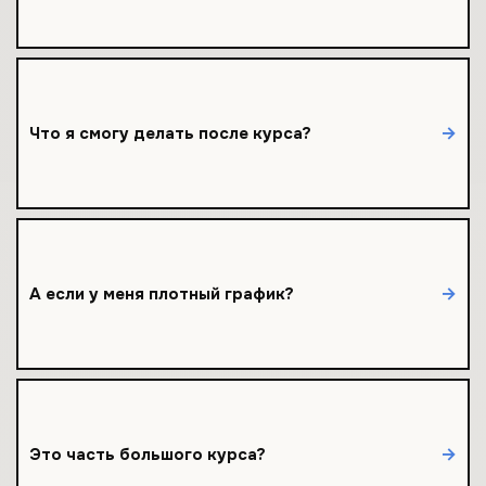
Создавать, настраивать, наполнять и оценивать учебные
→
Что я смогу делать после курса?
курсы в Moodle.
Доступ 6 месяцев — проходите в своём темпе, без
→
А если у меня плотный график?
дедлайнов.
Да, это первый модуль курса Moodle PRO. Можно начать с
→
Это часть большого курса?
базы и продолжить.