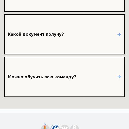
Удостоверение о повышении квалификации
→
Какой документ получу?
установленного образца 24 часа.
Да! Корпоративные условия, скидки и отчётность —
→
Можно обучить всю команду?
свяжитесь с нами.