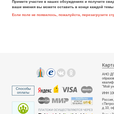
Примите участие в наших обсуждениях и получите свид
ваши мнения вы можете оставить в конце каждой темы 
Если поле не появилось, пожалуйста, перезагрузите ст
Карт
АНО ДП
образо
квалиф
"Мой ун
Способы
оплаты
ИНН 10
Россия,
г.Петро
д.10, о