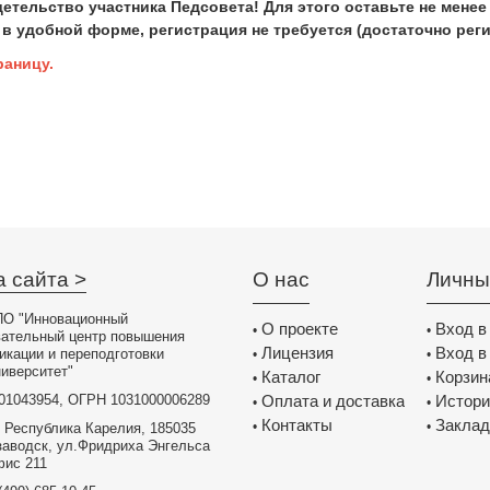
етельство участника Педсовета! Для этого оставьте не менее
в удобной форме, регистрация не требуется (достаточно рег
раницу.
а сайта >
О нас
Личны
О "Инновационный
О проекте
Вход в
•
•
вательный центр повышения
Лицензия
Вход в
икации и переподготовки
•
•
иверситет"
Каталог
Корзин
•
•
01043954, ОГРН 1031000006289
Оплата и доставка
Истори
•
•
Контакты
Заклад
•
•
 Республика Карелия, 185035
заводск, ул.Фридриха Энгельса
фис 211