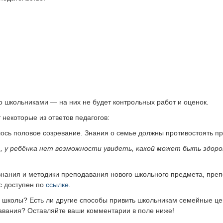
со школьниками — на них не будет контрольных работ и оценок.
некоторые из ответов педагогов:
лось половое созревание. Знания о семье должны противостоять пр
 у ребёнка нет возможности увидеть, какой может быть здоров
знания и методики преподавания нового школьного предмета, п
реп
с доступен по
ссылке
.
в школы? Есть ли другие способы привить школьникам семейные це
давания? Оставляйте ваши комментарии в поле ниже!