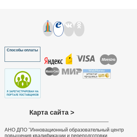
новшествах в области образовании. В колледже я
отвечаю за работу ТПГ (творческая педагогическая
группа) и часто беру информацию с Вашего сайта.
Используя информацию о технологии АМО я, с моими
коллегами кафедры провели мастер-класс
«Наполним красками обучение». Своим коллегам я
порекомендовала Ваш сайт не только педагогам
колледжа, но и педагогам края, так кА на базе нашего
колледжа проходил Фестиваль педагогических идей.
Спасибо!!!
Мазулёва Ольга Ивановна, учитель
Способы оплаты
математики МОУ “Петропавловская
основная общеобразовательная школа”
Краснозерского района Новосибирской
области
Хочу выразить слова благодарности всем, кто
участвовал в разработке дистанционного курса
обучения «Обучение детей с задержкой психического
развития в соответствии с требованиями ФГОС»,
особенно преподавателю курса Ольге Николаевне
Соколовой. Занятия были насыщенные и
интересные. Знания, полученные на курсе, навыки и
умения значимы, актуальны, практически применимы,
Карта сайта >
необходимы в повседневной преподавательской
деятельности. Вся информация, полученная на
Вашем курсе, будет очень полезна в моей
дальнейшей деятельности. Я с уверенностью могу
АНО ДПО "Инновационный образовательный центр
сказать, что все знания и теоретические навыки,
представленные в этом курсе, будут применяться
повышения квалификации и переподготовки