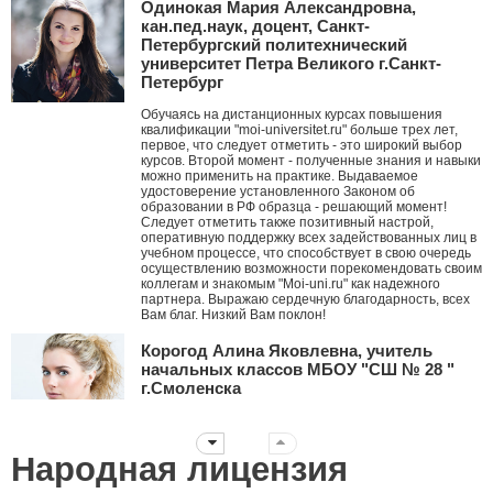
Одинокая Мария Александровна,
кан.пед.наук, доцент, Санкт-
Петербургский политехнический
университет Петра Великого г.Санкт-
Петербург
Обучаясь на дистанционных курсах повышения
квалификации "moi-universitet.ru" больше трех лет,
первое, что следует отметить - это широкий выбор
курсов. Второй момент - полученные знания и навыки
можно применить на практике. Выдаваемое
удостоверение установленного Законом об
образовании в РФ образца - решающий момент!
Следует отметить также позитивный настрой,
оперативную поддержку всех задействованных лиц в
учебном процессе, что способствует в свою очередь
осуществлению возможности порекомендовать своим
коллегам и знакомым "Moi-uni.ru" как надежного
партнера. Выражаю сердечную благодарность, всех
Вам благ. Низкий Вам поклон!
Корогод Алина Яковлевна, учитель
начальных классов МБОУ "СШ № 28 "
г.Смоленска
Дорогой Мой университет! Я с тобой с ноября 2010
года. Это ты мне первым рассказал про АМО и я их
стала внедрять в работу, вводя в ступор коллег. За
Народная лицензия
эти годы нашей дружбы ты давал мне креативные
идеи, заставлял думать, двигаться дальше