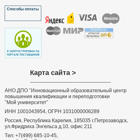
Мазулёва Ольга Ивановна, учитель
Способы оплаты
математики МОУ “Петропавловская
основная общеобразовательная школа”
Краснозерского района Новосибирской
области
Хочу выразить слова благодарности всем, кто
участвовал в разработке дистанционного курса
обучения «Обучение детей с задержкой психического
развития в соответствии с требованиями ФГОС»,
особенно преподавателю курса Ольге Николаевне
Соколовой. Занятия были насыщенные и
интересные. Знания, полученные на курсе, навыки и
умения значимы, актуальны, практически применимы,
Карта сайта >
необходимы в повседневной преподавательской
деятельности. Вся информация, полученная на
Вашем курсе, будет очень полезна в моей
дальнейшей деятельности. Я с уверенностью могу
АНО ДПО "Инновационный образовательный центр
сказать, что все знания и теоретические навыки,
представленные в этом курсе, будут применяться
повышения квалификации и переподготовки
мной на практике в полном объеме. Я буду рада
"Мой университет"
принять участие в новых курсах, которые вы будете
проводить.
ИНН 1001043954, ОГРН 1031000006289
Забелина Ирина Рашитовна,
Россия, Республика Карелия, 185035 г.Петрозаводск,
преподаватель профессиональной
ул.Фридриха Энгельса д.10, офис 211
подготовки – профессионального
обучения рабочих и служащих по
Тел: +7(499) 685-10-45,
программе «Продавец