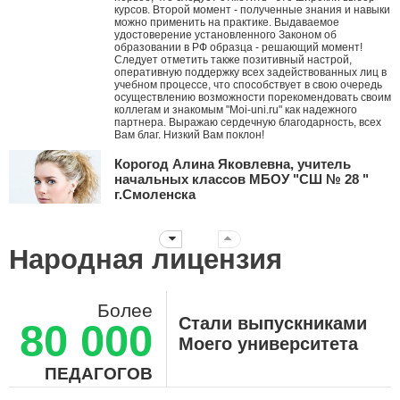
курсов. Второй момент - полученные знания и навыки
можно применить на практике. Выдаваемое
удостоверение установленного Законом об
образовании в РФ образца - решающий момент!
Следует отметить также позитивный настрой,
оперативную поддержку всех задействованных лиц в
учебном процессе, что способствует в свою очередь
осуществлению возможности порекомендовать своим
коллегам и знакомым "Moi-uni.ru" как надежного
партнера. Выражаю сердечную благодарность, всех
Вам благ. Низкий Вам поклон!
Корогод Алина Яковлевна, учитель
начальных классов МБОУ "СШ № 28 "
г.Смоленска
Дорогой Мой университет! Я с тобой с ноября 2010
года. Это ты мне первым рассказал про АМО и я их
стала внедрять в работу, вводя в ступор коллег. За
Народная лицензия
эти годы нашей дружбы ты давал мне креативные
идеи, заставлял думать, двигаться дальше
нестандартными путями! Дальнейшего тебе
развития! Пусть все больше небезразличных
Более
учителей объединяет крыша твоего университета!!!
Стали выпускниками
80 000
Суханова Светлана Вячеславовна,
Моего университета
воспитатель ДО-2, ГБОУ Школа №657 г.
Москва
ПЕДАГОГОВ
Огромное, вам, спасибо! Вы помогаете нам,