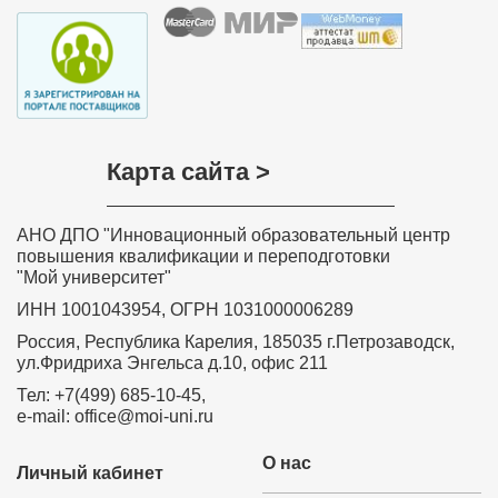
области
Хочу выразить слова благодарности всем, кто
участвовал в разработке дистанционного курса
обучения «Обучение детей с задержкой психического
развития в соответствии с требованиями ФГОС»,
особенно преподавателю курса Ольге Николаевне
Соколовой. Занятия были насыщенные и
интересные. Знания, полученные на курсе, навыки и
умения значимы, актуальны, практически применимы,
Карта сайта >
необходимы в повседневной преподавательской
деятельности. Вся информация, полученная на
Вашем курсе, будет очень полезна в моей
дальнейшей деятельности. Я с уверенностью могу
АНО ДПО "Инновационный образовательный центр
сказать, что все знания и теоретические навыки,
представленные в этом курсе, будут применяться
повышения квалификации и переподготовки
мной на практике в полном объеме. Я буду рада
"Мой университет"
принять участие в новых курсах, которые вы будете
проводить.
ИНН 1001043954, ОГРН 1031000006289
Забелина Ирина Рашитовна,
Россия, Республика Карелия, 185035 г.Петрозаводск,
преподаватель профессиональной
ул.Фридриха Энгельса д.10, офис 211
подготовки – профессионального
обучения рабочих и служащих по
Тел: +7(499) 685-10-45,
программе «Продавец
e-mail: office@moi-uni.ru
продовольственных товаров» МКОУ ДО
«Учебный комбинат» Город Дегтярск
О нас
Свердловской области
Личный кабинет