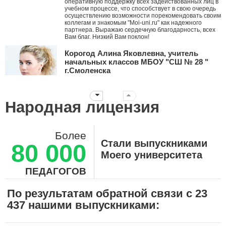
оперативную поддержку всех задействованных лиц в
учебном процессе, что способствует в свою очередь
осуществлению возможности порекомендовать своим
коллегам и знакомым "Moi-uni.ru" как надежного
партнера. Выражаю сердечную благодарность, всех
Вам благ. Низкий Вам поклон!
Корогод Алина Яковлевна, учитель
начальных классов МБОУ "СШ № 28 "
г.Смоленска
Дорогой Мой университет! Я с тобой с ноября 2010
года. Это ты мне первым рассказал про АМО и я их
стала внедрять в работу, вводя в ступор коллег. За
Народная лицензия
эти годы нашей дружбы ты давал мне креативные
идеи, заставлял думать, двигаться дальше
нестандартными путями! Дальнейшего тебе
развития! Пусть все больше небезразличных
Более
учителей объединяет крыша твоего университета!!!
Стали выпускниками
80 000
Суханова Светлана Вячеславовна,
Моего университета
воспитатель ДО-2, ГБОУ Школа №657 г.
Москва
ПЕДАГОГОВ
Огромное, вам, спасибо! Вы помогаете нам,
педагогам шагать в ногу со временем! Здесь каждый
По результатам обратной связи с 23
может найти курс, необходимый ему, именно в
437 нашими выпускниками:
данный момент, для повышения своей
педагогической компетенции. Современное
образование постоянно ставит перед нами новые
задачи, а ваш портал помогает нам успешно