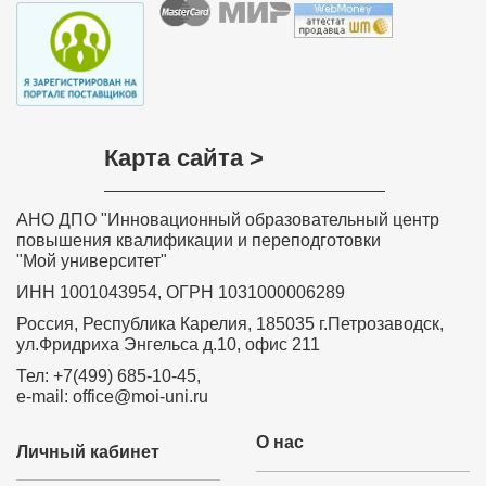
области
Хочу выразить слова благодарности всем, кто
участвовал в разработке дистанционного курса
обучения «Обучение детей с задержкой психического
развития в соответствии с требованиями ФГОС»,
особенно преподавателю курса Ольге Николаевне
Соколовой. Занятия были насыщенные и
интересные. Знания, полученные на курсе, навыки и
умения значимы, актуальны, практически применимы,
Карта сайта >
необходимы в повседневной преподавательской
деятельности. Вся информация, полученная на
Вашем курсе, будет очень полезна в моей
дальнейшей деятельности. Я с уверенностью могу
АНО ДПО "Инновационный образовательный центр
сказать, что все знания и теоретические навыки,
представленные в этом курсе, будут применяться
повышения квалификации и переподготовки
мной на практике в полном объеме. Я буду рада
"Мой университет"
принять участие в новых курсах, которые вы будете
проводить.
ИНН 1001043954, ОГРН 1031000006289
Забелина Ирина Рашитовна,
Россия, Республика Карелия, 185035 г.Петрозаводск,
преподаватель профессиональной
ул.Фридриха Энгельса д.10, офис 211
подготовки – профессионального
обучения рабочих и служащих по
Тел: +7(499) 685-10-45,
программе «Продавец
e-mail: office@moi-uni.ru
продовольственных товаров» МКОУ ДО
«Учебный комбинат» Город Дегтярск
О нас
Свердловской области
Личный кабинет
Я впервые проходила курсы в режиме