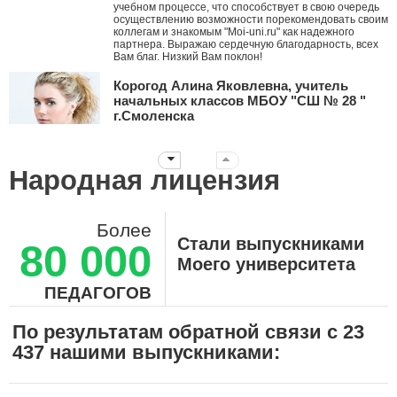
учебном процессе, что способствует в свою очередь
осуществлению возможности порекомендовать своим
коллегам и знакомым "Moi-uni.ru" как надежного
партнера. Выражаю сердечную благодарность, всех
Вам благ. Низкий Вам поклон!
Корогод Алина Яковлевна, учитель
начальных классов МБОУ "СШ № 28 "
г.Смоленска
Дорогой Мой университет! Я с тобой с ноября 2010
года. Это ты мне первым рассказал про АМО и я их
стала внедрять в работу, вводя в ступор коллег. За
Народная лицензия
эти годы нашей дружбы ты давал мне креативные
идеи, заставлял думать, двигаться дальше
нестандартными путями! Дальнейшего тебе
развития! Пусть все больше небезразличных
Более
учителей объединяет крыша твоего университета!!!
Стали выпускниками
80 000
Суханова Светлана Вячеславовна,
Моего университета
воспитатель ДО-2, ГБОУ Школа №657 г.
Москва
ПЕДАГОГОВ
Огромное, вам, спасибо! Вы помогаете нам,
педагогам шагать в ногу со временем! Здесь каждый
По результатам обратной связи с 23
может найти курс, необходимый ему, именно в
437 нашими выпускниками:
данный момент, для повышения своей
педагогической компетенции. Современное
образование постоянно ставит перед нами новые
задачи, а ваш портал помогает нам успешно