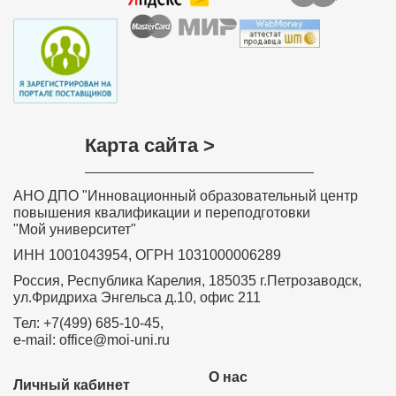
Краснозерского района Новосибирской
области
Хочу выразить слова благодарности всем, кто
участвовал в разработке дистанционного курса
обучения «Обучение детей с задержкой психического
развития в соответствии с требованиями ФГОС»,
особенно преподавателю курса Ольге Николаевне
Соколовой. Занятия были насыщенные и
интересные. Знания, полученные на курсе, навыки и
умения значимы, актуальны, практически применимы,
Карта сайта >
необходимы в повседневной преподавательской
деятельности. Вся информация, полученная на
Вашем курсе, будет очень полезна в моей
дальнейшей деятельности. Я с уверенностью могу
АНО ДПО "Инновационный образовательный центр
сказать, что все знания и теоретические навыки,
представленные в этом курсе, будут применяться
повышения квалификации и переподготовки
мной на практике в полном объеме. Я буду рада
"Мой университет"
принять участие в новых курсах, которые вы будете
проводить.
ИНН 1001043954, ОГРН 1031000006289
Забелина Ирина Рашитовна,
Россия, Республика Карелия, 185035 г.Петрозаводск,
преподаватель профессиональной
ул.Фридриха Энгельса д.10, офис 211
подготовки – профессионального
обучения рабочих и служащих по
Тел: +7(499) 685-10-45,
программе «Продавец
e-mail: office@moi-uni.ru
продовольственных товаров» МКОУ ДО
«Учебный комбинат» Город Дегтярск
О нас
Свердловской области
Личный кабинет