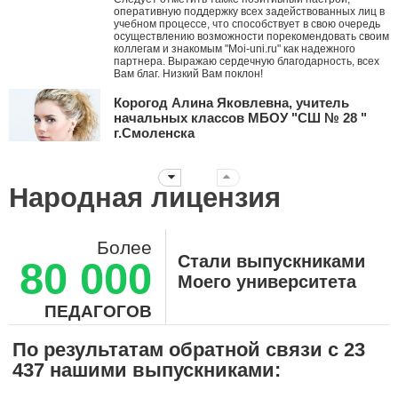
оперативную поддержку всех задействованных лиц в
учебном процессе, что способствует в свою очередь
осуществлению возможности порекомендовать своим
коллегам и знакомым "Moi-uni.ru" как надежного
партнера. Выражаю сердечную благодарность, всех
Вам благ. Низкий Вам поклон!
Корогод Алина Яковлевна, учитель
начальных классов МБОУ "СШ № 28 "
г.Смоленска
Дорогой Мой университет! Я с тобой с ноября 2010
года. Это ты мне первым рассказал про АМО и я их
стала внедрять в работу, вводя в ступор коллег. За
Народная лицензия
эти годы нашей дружбы ты давал мне креативные
идеи, заставлял думать, двигаться дальше
нестандартными путями! Дальнейшего тебе
развития! Пусть все больше небезразличных
Более
учителей объединяет крыша твоего университета!!!
Стали выпускниками
80 000
Суханова Светлана Вячеславовна,
Моего университета
воспитатель ДО-2, ГБОУ Школа №657 г.
Москва
ПЕДАГОГОВ
Огромное, вам, спасибо! Вы помогаете нам,
педагогам шагать в ногу со временем! Здесь каждый
По результатам обратной связи с 23
может найти курс, необходимый ему, именно в
437 нашими выпускниками:
данный момент, для повышения своей
педагогической компетенции. Современное
образование постоянно ставит перед нами новые