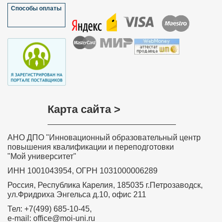
Мазулёва Ольга Ивановна, учитель
Способы оплаты
математики МОУ “Петропавловская
основная общеобразовательная школа”
Краснозерского района Новосибирской
области
Хочу выразить слова благодарности всем, кто
участвовал в разработке дистанционного курса
обучения «Обучение детей с задержкой психического
развития в соответствии с требованиями ФГОС»,
особенно преподавателю курса Ольге Николаевне
Соколовой. Занятия были насыщенные и
интересные. Знания, полученные на курсе, навыки и
умения значимы, актуальны, практически применимы,
Карта сайта >
необходимы в повседневной преподавательской
деятельности. Вся информация, полученная на
Вашем курсе, будет очень полезна в моей
дальнейшей деятельности. Я с уверенностью могу
АНО ДПО "Инновационный образовательный центр
сказать, что все знания и теоретические навыки,
представленные в этом курсе, будут применяться
повышения квалификации и переподготовки
мной на практике в полном объеме. Я буду рада
"Мой университет"
принять участие в новых курсах, которые вы будете
проводить.
ИНН 1001043954, ОГРН 1031000006289
Забелина Ирина Рашитовна,
Россия, Республика Карелия, 185035 г.Петрозаводск,
преподаватель профессиональной
ул.Фридриха Энгельса д.10, офис 211
подготовки – профессионального
обучения рабочих и служащих по
Тел: +7(499) 685-10-45,
программе «Продавец
e-mail: office@moi-uni.ru