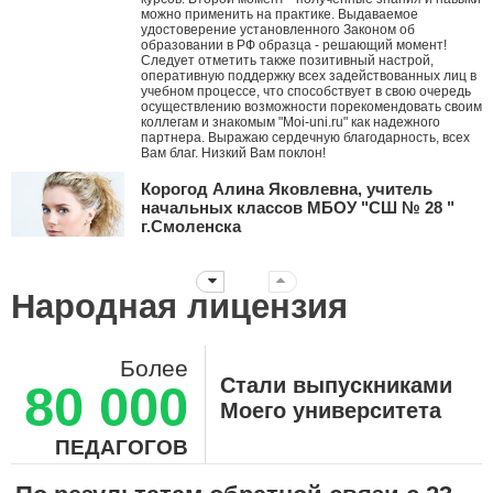
можно применить на практике. Выдаваемое
удостоверение установленного Законом об
образовании в РФ образца - решающий момент!
Следует отметить также позитивный настрой,
оперативную поддержку всех задействованных лиц в
учебном процессе, что способствует в свою очередь
осуществлению возможности порекомендовать своим
коллегам и знакомым "Moi-uni.ru" как надежного
партнера. Выражаю сердечную благодарность, всех
Вам благ. Низкий Вам поклон!
Корогод Алина Яковлевна, учитель
начальных классов МБОУ "СШ № 28 "
г.Смоленска
Дорогой Мой университет! Я с тобой с ноября 2010
года. Это ты мне первым рассказал про АМО и я их
стала внедрять в работу, вводя в ступор коллег. За
Народная лицензия
эти годы нашей дружбы ты давал мне креативные
идеи, заставлял думать, двигаться дальше
нестандартными путями! Дальнейшего тебе
развития! Пусть все больше небезразличных
Более
учителей объединяет крыша твоего университета!!!
Стали выпускниками
80 000
Суханова Светлана Вячеславовна,
Моего университета
воспитатель ДО-2, ГБОУ Школа №657 г.
Москва
ПЕДАГОГОВ
Огромное, вам, спасибо! Вы помогаете нам,
педагогам шагать в ногу со временем! Здесь каждый