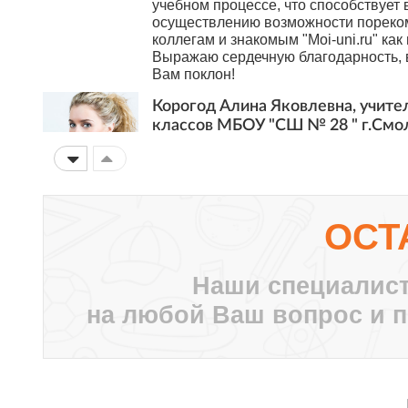
учебном процессе, что способствует 
осуществлению возможности пореко
коллегам и знакомым "Moi-uni.ru" как
Выражаю сердечную благодарность, в
Вам поклон!
Корогод Алина Яковлевна, учите
классов МБОУ "СШ № 28 " г.Смо
Дорогой Мой университет! Я с тобой 
Это ты мне первым рассказал про АМ
внедрять в работу, вводя в ступор кол
нашей дружбы ты давал мне креатив
думать, двигаться дальше нестандар
ОСТ
Дальнейшего тебе развития! Пусть в
небезразличных учителей объединяе
университета!!!
Наши специалист
Суханова Светлана Вячеславовна
на любой Ваш вопрос и п
ГБОУ Школа №657 г. Москва
Огромное, вам, спасибо! Вы помогае
шагать в ногу со временем! Здесь к
курс, необходимый ему, именно в да
повышения своей педагогической ко