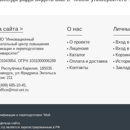
 ставит перед нами
т нам успешно
аю свою благодарность
ьности!
 методист ИМК
а сайта >
О нас
Личны
ела образования
она, п.Тарасовский
О "Инновационный
О проекте
Вход в
•
•
вательный центр повышения
ечательный
Лицензия
Вход в
икации и переподготовки
•
•
ситет " который
иверситет"
Каталог
Корзин
•
•
 садов на ФГОС ДО
01043954, ОГРН 1031000006289
Оплата и доставка
Истори
•
•
бразовательный путь
Контакты
Заклад
труд и дальнейших
•
•
 Республика Карелия, 185035
Вами.
заводск, ул.Фридриха Энгельса
фис 211
 инструктор по
(499) 685-10-45,
 "Загадка"
office@moi-uni.ru
страницы
верситет". С огромным
ся деятельностью
ого пространства и
ификации и переподготовки "Мой
ресного. Первым
дельца сайта.
рассылки, стала
t.ru) является зарегистрированным в РФ
редложенные на