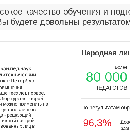
окое качество обучения и подго
Вы будете довольны результатом
Народная ли
Более
кан.пед.наук,
80 000
олитехнический
анкт-Петербург
ПЕДАГОГОВ
 повышения
ьше трех лет, первое,
ыбор курсов. Второй
ки можно применить на
По результатам обр
е установленного
ца - решающий
96,3%
итивный настрой,
Дов
твованных лиц в
раз