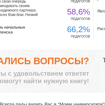
в свою очередь
ПЕДАГОГОВ
мендовать своим
58,6%
 надежного партнера.
Явл
сех Вам благ. Низкий
ПЕДАГОГОВ
66,2%
ль начальных
Рас
ленска
ПЕДАГОГОВ
с ноября 2010 года.
О и я их стала
лег. За эти годы
ные идеи, заставлял
тными путями!
АЛИСЬ ВОПРОСЫ?
се больше
т крыша твоего
ы с удовольствием ответят
, воспитатель ДО-2,
омогут найти нужную книгу!
те нам, педагогам
аждый может найти
нный момент, для
мпетенции.
Всегда рады видеть Вас в “Моем университете”