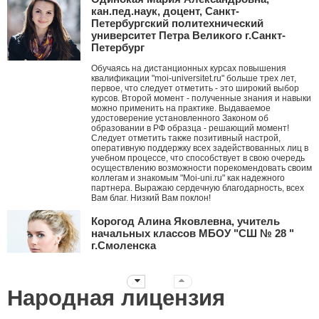
кан.пед.наук, доцент, Санкт-
Петербургский политехнический
университет Петра Великого г.Санкт-
Петербург
Обучаясь на дистанционных курсах повышения
квалификации "moi-universitet.ru" больше трех лет,
первое, что следует отметить - это широкий выбор
курсов. Второй момент - полученные знания и навыки
можно применить на практике. Выдаваемое
удостоверение установленного Законом об
образовании в РФ образца - решающий момент!
Следует отметить также позитивный настрой,
оперативную поддержку всех задействованных лиц в
учебном процессе, что способствует в свою очередь
осуществлению возможности порекомендовать своим
коллегам и знакомым "Moi-uni.ru" как надежного
партнера. Выражаю сердечную благодарность, всех
Вам благ. Низкий Вам поклон!
Корогод Алина Яковлевна, учитель
начальных классов МБОУ "СШ № 28 "
г.Смоленска
Дорогой Мой университет! Я с тобой с ноября 2010
года. Это ты мне первым рассказал про АМО и я их
стала внедрять в работу, вводя в ступор коллег. За
Народная лицензия
эти годы нашей дружбы ты давал мне креативные
идеи, заставлял думать, двигаться дальше
нестандартными путями! Дальнейшего тебе