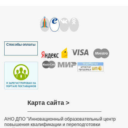
отвечаю за работу ТПГ (творческая педагогическая
группа) и часто беру информацию с Вашего сайта.
Используя информацию о технологии АМО я, с моими
коллегами кафедры провели мастер-класс
«Наполним красками обучение». Своим коллегам я
порекомендовала Ваш сайт не только педагогам
колледжа, но и педагогам края, так кА на базе нашего
колледжа проходил Фестиваль педагогических идей.
Спасибо!!!
Мазулёва Ольга Ивановна, учитель
Способы оплаты
математики МОУ “Петропавловская
основная общеобразовательная школа”
Краснозерского района Новосибирской
области
Хочу выразить слова благодарности всем, кто
участвовал в разработке дистанционного курса
обучения «Обучение детей с задержкой психического
развития в соответствии с требованиями ФГОС»,
особенно преподавателю курса Ольге Николаевне
Соколовой. Занятия были насыщенные и
интересные. Знания, полученные на курсе, навыки и
умения значимы, актуальны, практически применимы,
Карта сайта >
необходимы в повседневной преподавательской
деятельности. Вся информация, полученная на
Вашем курсе, будет очень полезна в моей
дальнейшей деятельности. Я с уверенностью могу
АНО ДПО "Инновационный образовательный центр
сказать, что все знания и теоретические навыки,
представленные в этом курсе, будут применяться
повышения квалификации и переподготовки
мной на практике в полном объеме. Я буду рада