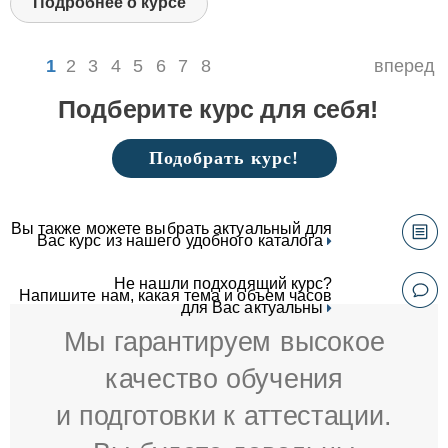
Подробнее о курсе
1
2
3
4
5
6
7
8
вперед
Подберите курс для себя!
Подобрать курс!
Вы также можете выбрать актуальный для
Вас курс из нашего удобного каталога
Не нашли подходящий курс?
Напишите нам, какая тема и объем часов
для Вас актуальны
Мы гарантируем высокое
качество обучения
и подготовки к аттестации.