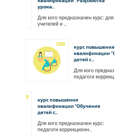
квалификации "Разработка
урока..
Для кого предназначен курс: для
учителей и ..
курс повышения
квалификации "Обучение
детей с..
Ваши в
Для кого предназначен курс
педагоги коррекционн..
✅
Пол
работо
✅
Вы с
курс повышения
пакете 
квалификации "Обучение
✅
В 
детей с..
пополни
Для кого предназначен курс:
надпроф
педагоги коррекционн..