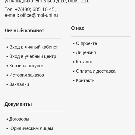
ул.Фридриха Энгельса д.10, офис 211
Удостоверение о повышении 
квалификации ФГБОУ ВО 
Тел: +7(499) 685-10-45,
“Петрозаводский государствен
e-mail: office@moi-uni.ru
университет”
✅
Сведения вносятся в государств
реестр ФИС ФРДО
✅
Данные о документе появляются
О нас
Госуслугах
✅
Личный кабинет
Легитимность выдаваемого доку
подтверждает лицензия, выданная
Министерством образования РФ.
П
лицензию
О проекте
•
Вход в личный кабинет
•
Лицензия
•
Вход в учебный центр
•
Каталог
•
Корзина покупок
•
Оплата и доставка
•
История заказов
•
Контакты
•
Закладки
•
Документы
Нажмите на изображение, чтобы 
Договоры
•
документ
Юридическим лицам
•