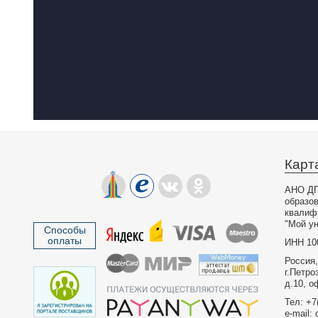
Карт
АНО ДП
образо
квалиф
"Мой ун
Способы
оплаты
ИНН 10
Россия,
г.Петро
д.10, о
Тел: +7
e-mail: 