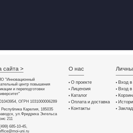
а сайта >
О нас
Личны
О "Инновационный
О проекте
Вход в
•
•
вательный центр повышения
Лицензия
Вход в
икации и переподготовки
•
•
иверситет"
Каталог
Корзин
•
•
01043954, ОГРН 1031000006289
Оплата и доставка
Истори
•
•
Контакты
Заклад
•
•
 Республика Карелия, 185035
заводск, ул.Фридриха Энгельса
фис 211
(499) 685-10-45,
office@moi-uni.ru