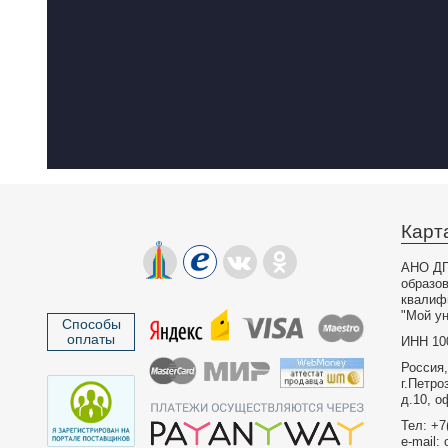
Карт
АНО ДП
образо
квалиф
"Мой ун
Способы
оплаты
ИНН 10
Россия,
г.Петро
д.10, о
Тел: +7
e-mail: 