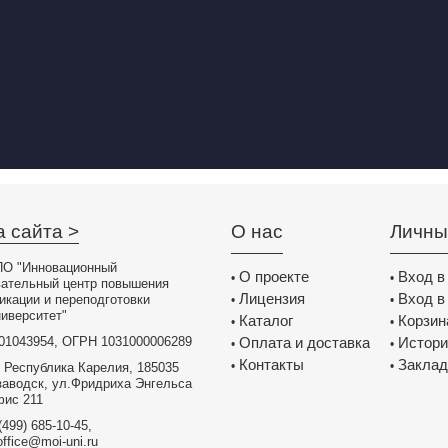
а сайта >
О нас
Личны
О "Инновационный
О проекте
Вход в
•
•
вательный центр повышения
Лицензия
Вход в
икации и переподготовки
•
•
иверситет"
Каталог
Корзин
•
•
01043954, ОГРН 1031000006289
Оплата и доставка
Истори
•
•
Контакты
Заклад
•
•
 Республика Карелия, 185035
заводск, ул.Фридриха Энгельса
фис 211
(499) 685-10-45,
office@moi-uni.ru