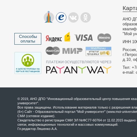
Карт
АНО ДП
образо
квалиф
"Мой ун
Способы
оплаты
ИНН 10
Россия,
г.Петро
д.10, о
Тел: +7
e-mail: 
© 2019, АНО ДПО "Инновационный образовательный центр повышения квал
университет".
Все права защищены. Использование материалов только с разрешения вла
(6+) Сайт - Образовательный портал "Мой университет" (www.moi-universite
СМИ (сетевое издание).
Свидетельство о регистрации СМИ ЭЛ №ФС77-60764 от 11.02.2015 выдано 
связи, информационных технологий и массовых коммуникаций.
Гл.редактор Ляшенко А.А.