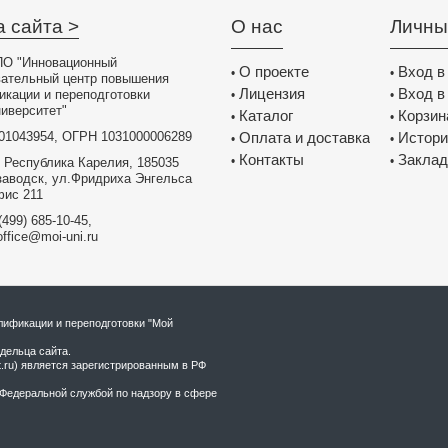
а сайта >
О нас
Личны
О "Инновационный
О проекте
Вход в
•
•
вательный центр повышения
Лицензия
Вход в
икации и переподготовки
•
•
иверситет"
Каталог
Корзин
•
•
01043954, ОГРН 1031000006289
Оплата и доставка
Истори
•
•
Контакты
Заклад
•
•
 Республика Карелия, 185035
заводск, ул.Фридриха Энгельса
фис 211
(499) 685-10-45,
office@moi-uni.ru
ификации и переподготовки "Мой
дельца сайта.
t.ru) является зарегистрированным в РФ
Федеральной службой по надзору в сфере