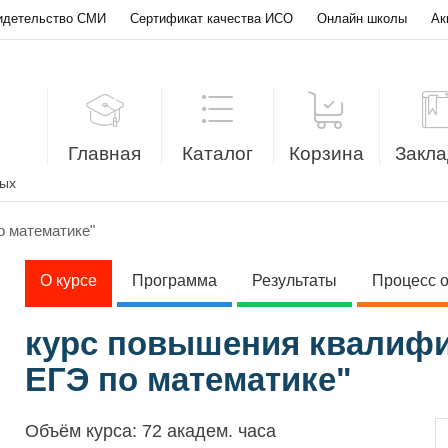
идетельство СМИ
Сертификат качества ИСО
Онлайн школы
Ак
Главная
Каталог
Корзина
Закла
лых
о математике"
О курсе
Программа
Результаты
Процесс 
курс повышения квалифи
ЕГЭ по математике"
Объём курса:
72 академ. часа