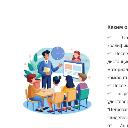
Каким о
✅
Об
квалифик
✅
После
дистанц
материа
комфортн
✅
После 
✅
По ре
удостов
“Петроз
свидетел
от Инно