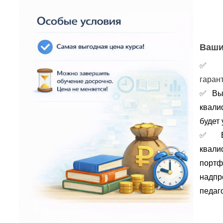
Ваши
гаран
✅
Вы
квали
будет 
✅
портф
надпр
педаго