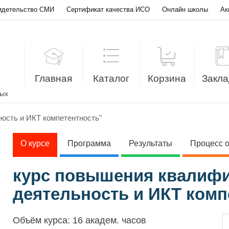
идетельство СМИ
Сертификат качества ИСО
Онлайн школы
Ак
Главная
Каталог
Корзина
Закла
лых
ость и ИКТ компетентность"
О курсе
Программа
Результаты
Процесс 
курс повышения квалифи
деятельность и ИКТ комп
Объём курса:
16 академ. часов