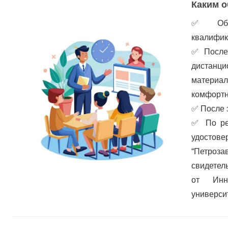
Каким о
✅
Об
квалифик
✅
После
дистанц
материа
комфортн
✅
После 
✅
По ре
удостов
“Петроз
свидетел
от Инно
универси