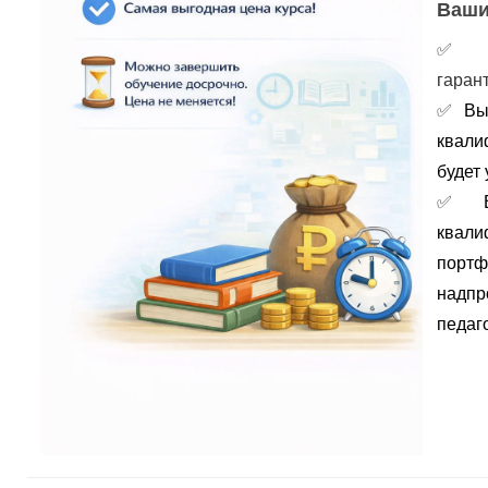
Ваши
гаран
✅
Вы
квали
будет 
✅
портф
надпр
педаго