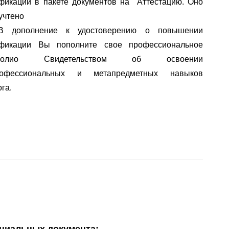
фикации в пакете документов на  Аттестацию. Оно 
учтено
В дополнение к удостоверению о повышении 
квалификации Вы пополните свое профессиональное 
олио
 Свидетельством об освоении 
офессиональных
 и 
метапредметных
 навыков 
га.