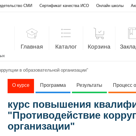
идетельство СМИ
Сертификат качества ИСО
Онлайн школы
Ак
Главная
Каталог
Корзина
Закла
лых
ррупции в образовательной организации"
О курсе
Программа
Результаты
Процесс 
курс повышения квалиф
"Противодействие корру
организации"