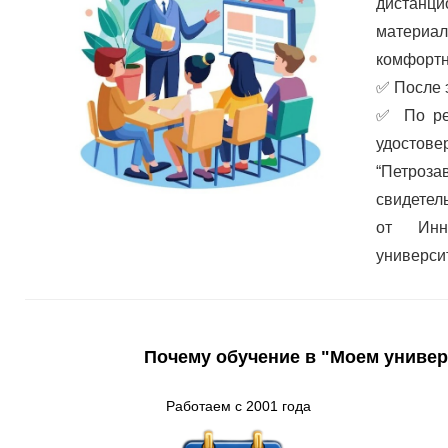
дистанц
материа
комфортн
✅
После 
✅
По ре
удостов
“Петроз
свидетел
от Инно
универси
Почему обучение в "Моем универ
Работаем с 2001 года