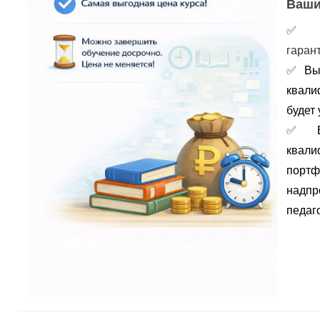
Ваши
гаран
✅
Вы
квали
будет 
✅
портф
надпр
педаго