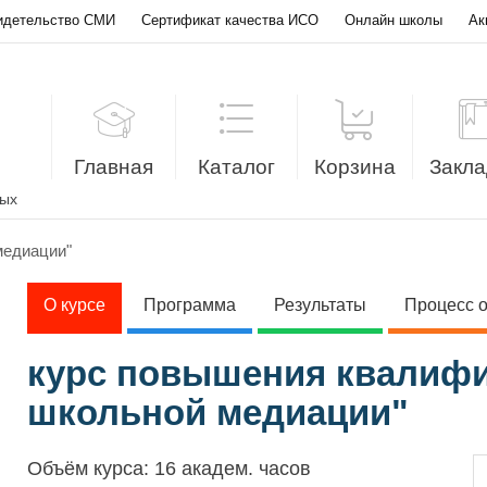
идетельство СМИ
Сертификат качества ИСО
Онлайн школы
Ак
Главная
Каталог
Корзина
Закла
лых
медиации"
О курсе
Программа
Результаты
Процесс 
курс повышения квалиф
школьной медиации"
Объём курса:
16 академ. часов