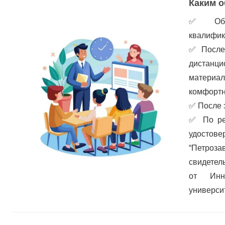
Каким о
✅
Об
квалифик
✅
После
дистанц
материа
комфортн
✅
После 
✅
По ре
удостов
“Петроз
свидетел
от Инно
универси