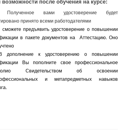
 возможности после обучения на курсе:
✅
Полученное вами удостоверение будет
тировано принято всеми работодателями
 сможете предъявить удостоверение о повышении 
фикации в пакете документов на  Аттестацию. Оно 
учтено
В дополнение к удостоверению о повышении 
квалификации Вы пополните свое профессиональное 
олио
 Свидетельством об освоении 
офессиональных
 и 
метапредметных
 навыков 
га.